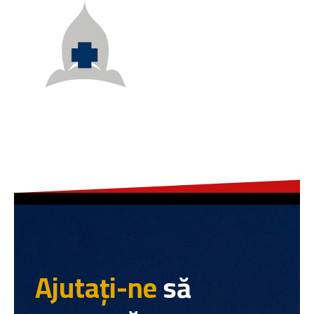
Ajutați-ne
să