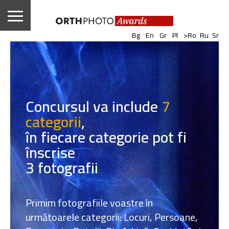
|
|
|
|
|
|
Bg
En
Gr
Pl
>Ro
Ru
Sr
Concursul va include
7
categorii
,
în fiecare categorie pot fi
înscrise
3 fotografii
Primim fotografiile voastre în
următoarele categorii: Locuri, Persoane,